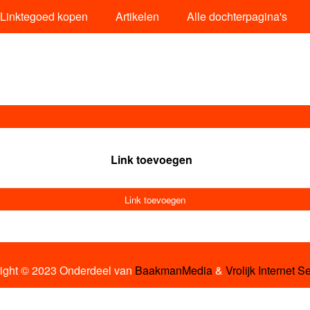
Linktegoed kopen
Artikelen
Alle dochterpagina's
Link toevoegen
Link toevoegen
ight © 2023 Onderdeel van
BaakmanMedia
&
Vrolijk Internet S