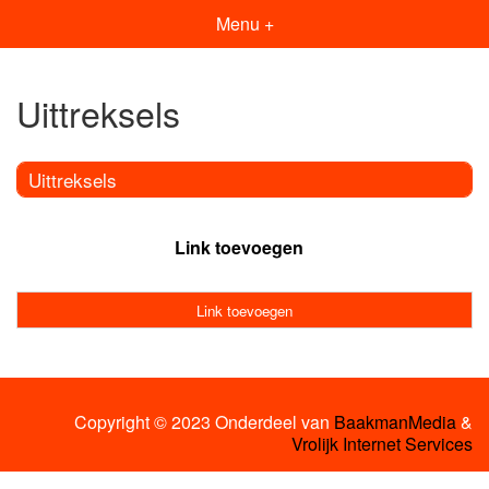
Menu +
Uittreksels
Uittreksels
Link toevoegen
Link toevoegen
Copyright © 2023 Onderdeel van
BaakmanMedia
&
Vrolijk Internet Services