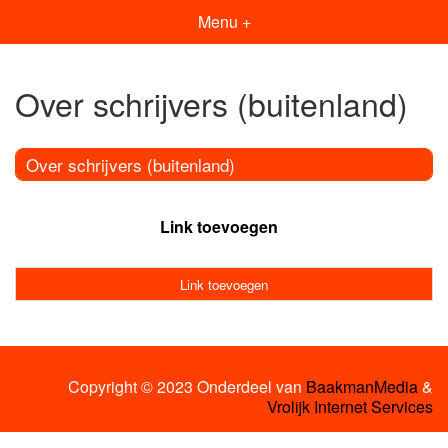
Menu +
Over schrijvers (buitenland)
Over schrijvers (buitenland)
Link toevoegen
Link toevoegen
Copyright © 2023 Onderdeel van
BaakmanMedia
&
Vrolijk Internet Services